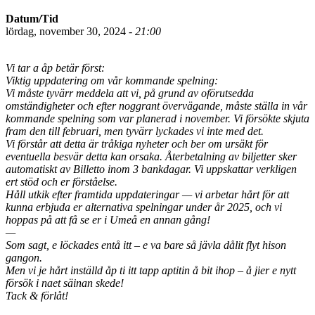
Datum/Tid
lördag, november 30, 2024 -
21:00
Vi tar a åp betär först:
Viktig uppdatering om vår kommande spelning:
Vi måste tyvärr meddela att vi, på grund av oförutsedda
omständigheter och efter noggrant övervägande, måste ställa in vår
kommande spelning som var planerad i november. Vi försökte skjuta
fram den till februari, men tyvärr lyckades vi inte med det.
Vi förstår att detta är tråkiga nyheter och ber om ursäkt för
eventuella besvär detta kan orsaka. Återbetalning av biljetter sker
automatiskt av Billetto inom 3 bankdagar. Vi uppskattar verkligen
ert stöd och er förståelse.
Håll utkik efter framtida uppdateringar — vi arbetar hårt för att
kunna erbjuda er alternativa spelningar under år 2025, och vi
hoppas på att få se er i Umeå en annan gång!
—
Som sagt, e löckades entå itt – e va bare så jävla dålit flyt hison
gangon.
Men vi je hårt inställd åp ti itt tapp aptitin å bit ihop – å jier e nytt
försök i naet säinan skede!
Tack & förlåt!