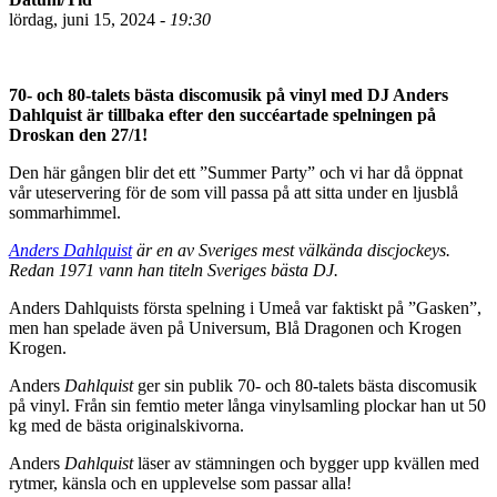
lördag, juni 15, 2024 -
19:30
70- och 80-talets bästa discomusik på vinyl med DJ Anders
Dahlquist är tillbaka efter den succéartade spelningen på
Droskan den 27/1!
Den här gången blir det ett ”Summer Party” och vi har då öppnat
vår uteservering för de som vill passa på att sitta under en ljusblå
sommarhimmel.
Anders Dahlquist
är en av Sveriges mest välkända discjockeys.
Redan 1971 vann han titeln Sveriges bästa DJ.
Anders Dahlquists första spelning i Umeå var faktiskt på ”Gasken”,
men han spelade även på Universum, Blå Dragonen och Krogen
Krogen.
Anders
Dahlquist
ger sin publik 70- och 80-talets bästa discomusik
på vinyl. Från sin femtio meter långa vinylsamling plockar han ut 50
kg med de bästa originalskivorna.
Anders
Dahlquist
läser av stämningen och bygger upp kvällen med
rytmer, känsla och en upplevelse som passar alla!