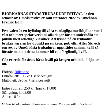
BJÖRKARNAS STADS TRUBADURFESTIVAL är den
senaste av Umeås festivaler som startades 2022 av Umeåbon
Fredric Edin.
Festivalen är en hyllning till
våra vardagliga musikhjältar som i
vått och torrt spelar veckans alla dagar för att underhålla sin
publik med odödliga klassiker
. Att lyssna på en trubadur
brukar vara en höjdpunkt på en krog, pub eller After Ski och
om sex av Umeå bästa trubadurer uppträder samma kväll så
förstår man att detta kommer bli en oförglömlig kväll.
Gör er redo för årets bästa kväll på krogen och boka biljetter
nu.
Förköp:
Billetto.se
Entrébiljett: 195 kr + serviceavgift
Matbiljett: 395 kr + serviceavgift
Entré i dörren: 250 kr (från kl 17.00)
Stängning: kl 02.00
Ålder: 18 år
Vi har fri placering på uteserveringen. De som vill boka bord