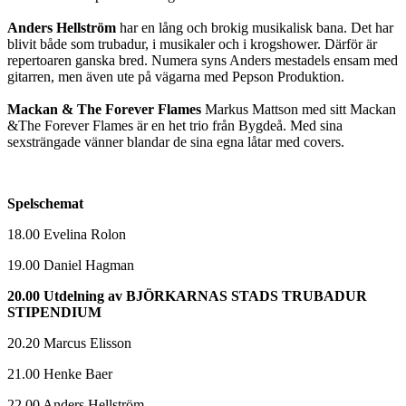
Anders Hellström
har en lång och brokig musikalisk bana. Det har
blivit både som trubadur, i musikaler och i krogshower. Därför är
repertoaren ganska bred. Numera syns Anders mestadels ensam med
gitarren, men även ute på vägarna med Pepson Produktion.
Mackan & The Forever Flames
Markus Mattson med sitt Mackan
&The Forever Flames är en het trio från Bygdeå. Med sina
sexsträngade vänner blandar de sina egna låtar med covers.
Spelschemat
18.00 Evelina Rolon
19.00 Daniel Hagman
20.00 Utdelning av BJÖRKARNAS STADS TRUBADUR
STIPENDIUM
20.20 Marcus Elisson
21.00 Henke Baer
22.00 Anders Hellström