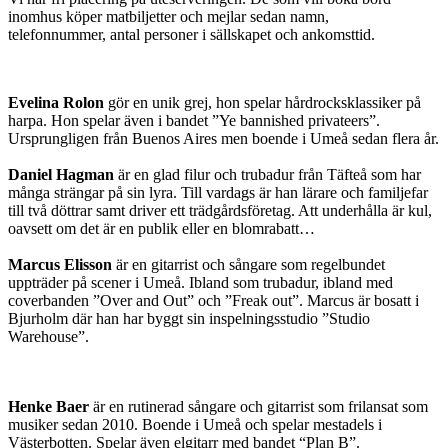
inomhus köper matbiljetter och mejlar sedan namn,
telefonnummer, antal personer i sällskapet och ankomsttid.
Evelina Rolon
gör en unik grej, hon spelar hårdrocksklassiker på
harpa. Hon spelar även i bandet ”Ye bannished privateers”.
Ursprungligen från Buenos Aires men boende i Umeå sedan flera år.
Daniel Hagman
är en glad filur och trubadur från Täfteå som har
många strängar på sin lyra. Till vardags är han lärare och familjefar
till två döttrar samt driver ett trädgårdsföretag. Att underhålla är kul,
oavsett om det är en publik eller en blomrabatt…
Marcus Elisson
är en gitarrist och sångare som regelbundet
uppträder på scener i Umeå. Ibland som trubadur, ibland med
coverbanden ”Over and Out” och ”Freak out”. Marcus är bosatt i
Bjurholm där han har byggt sin inspelningsstudio ”Studio
Warehouse”.
Henke Baer
är en rutinerad sångare och gitarrist som frilansat som
musiker sedan 2010. Boende i Umeå och spelar mestadels i
Västerbotten. Spelar även elgitarr med bandet “Plan B”.