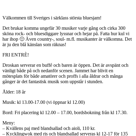
Välkommen till Sveriges i särklass största bluesjam!
Det brukar komma ungefär 30 musiker varje gång och cirka 300
sköna rock- och bluesdiggare lyssnar och hejar på. Fatta hur kul vi
har ihop 🙂 Även country-, soul- m.fl. musikanter är välkomna. Det
är ju den blå känslan som räknas!
FRI ENTRÈ!
Droskan serverar en buffé och baren är öppen. Det är avspänt och
vänligt både på och nedanför scenen. Jammet har blivit en
mötesplats för både amatörer och proffs i alla åldrar och många
gånger är det fantastisk musik som uppstår i stunden.
Ålder: 18 år
Musik: kl 13.00-17.00 (vi öppnar kl 12.00)
Bord: Fri placering kl 12.00 – 17.00, bordsbokning från kl 17.30.
Meny:
– Kvällens paj med blandsallad och aioli, 110 kr.
– Kycklingwok med ris och blandsallad serveras kl 12-17 för 135