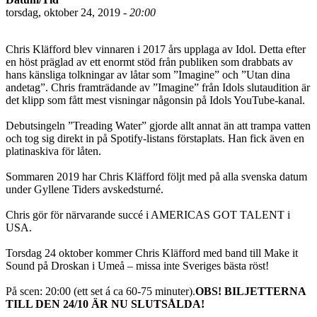
torsdag, oktober 24, 2019 -
20:00
Chris Kläfford blev vinnaren i 2017 års upplaga av Idol. Detta efter
en höst präglad av ett enormt stöd från publiken som drabbats av
hans känsliga tolkningar av låtar som ”Imagine” och ”Utan dina
andetag”. Chris framträdande av ”Imagine” från Idols slutaudition är
det klipp som fått mest visningar någonsin på Idols YouTube-kanal.
Debutsingeln ”Treading Water” gjorde allt annat än att trampa vatten
och tog sig direkt in på Spotify-listans förstaplats. Han fick även en
platinaskiva för låten.
Sommaren 2019 har Chris Kläfford följt med på alla svenska datum
under Gyllene Tiders avskedsturné.
Chris gör för närvarande succé i AMERICAS GOT TALENT i
USA.
Torsdag 24 oktober kommer Chris Kläfford med band till Make it
Sound på Droskan i Umeå – missa inte Sveriges bästa röst!
På scen: 20:00 (ett set á ca 60-75 minuter).
OBS! BILJETTERNA
TILL DEN 24/10 ÄR NU SLUTSÅLDA!