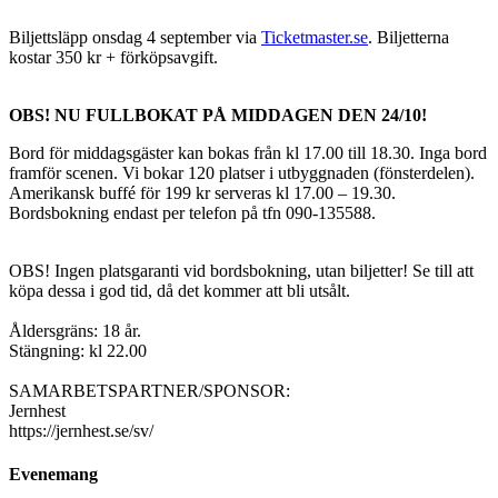
Biljettsläpp onsdag 4 september via
Ticketmaster.se
. Biljetterna
kostar 350 kr + förköpsavgift.
OBS! NU FULLBOKAT PÅ MIDDAGEN DEN 24/10!
Bord för middagsgäster kan bokas från kl 17.00 till 18.30. Inga bord
framför scenen. Vi bokar 120 platser i utbyggnaden (fönsterdelen).
Amerikansk buffé för 199 kr serveras kl 17.00 – 19.30.
Bordsbokning endast per telefon på tfn 090-135588.
OBS! Ingen platsgaranti vid bordsbokning, utan biljetter! Se till att
köpa dessa i god tid, då det kommer att bli utsålt.
Åldersgräns: 18 år.
Stängning: kl 22.00
SAMARBETSPARTNER/SPONSOR:
Jernhest
https://jernhest.se/sv/
Evenemang