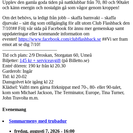
Upplev den gamla goda tiden på nattklubbar från 70, 80 och 90talet
och känn energin och nostalgin gå som vågor genom kroppen!
Om det behövs, ta ledigt från jobb – skaffa barnvakt – skaffa
djurvakt – sätt dig som otillgänglig för allt utom Club Flashback den
7/10!## Följ vår sida på Facebook för ännu mer gemenskap samt
uppdateringar eller kommande information om
eventet!
https://www.facebook.com/clubflashback.se
##Vi ser fram
emot att se dig 7/10!
———————————–
Tid och plats: 2/9 Droskan, Storgatan 60, Umeå
Biljetter:
145 kr + serviceavgift
(på Billetto.se)
Entré dörren: 190 kr från kl 20.30
Garderob: Ingår
Tid: kl 20-02
Dansgolvet kör igång kl 22
Klädsel: Valfri men gärna förknippat med 70-, 80- eller 90-talet,
kom som Michael Jackson, The Terminator, Europe, Tina Turner,
John Travolta m.m.
Evenemang
Sommarmeny med trubadur
fredag, augusti 7, 2026 - 16:00