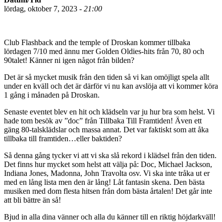
lördag, oktober 7, 2023 -
21:00
Club Flashback and the temple of Droskan kommer tillbaka
lördagen 7/10 med ännu mer Golden Oldies-hits från 70, 80 och
90talet! Känner ni igen något från bilden?
Det är så mycket musik från den tiden så vi kan omöjligt spela allt
under en kväll och det är därför vi nu kan avslöja att vi kommer köra
1 gång i månaden på Droskan.
Senaste eventet blev en hit och klädseln var ju hur bra som helst. Vi
hade tom besök av ”doc” från Tillbaka Till Framtiden! Även ett
gäng 80-talsklädslar och massa annat. Det var faktiskt som att åka
tillbaka till framtiden…eller baktiden?
Så denna gång tycker vi att vi ska slå rekord i klädsel från den tiden.
Det finns hur mycket som helst att välja på: Doc, Michael Jackson,
Indiana Jones, Madonna, John Travolta osv. Vi ska inte tråka ut er
med en lång lista men den är lång! Låt fantasin skena. Den bästa
musiken med dom flesta hitsen från dom bästa årtalen! Det går inte
att bli bättre än så!
Bjud in alla dina vänner och alla du känner till en riktig höjdarkväll!