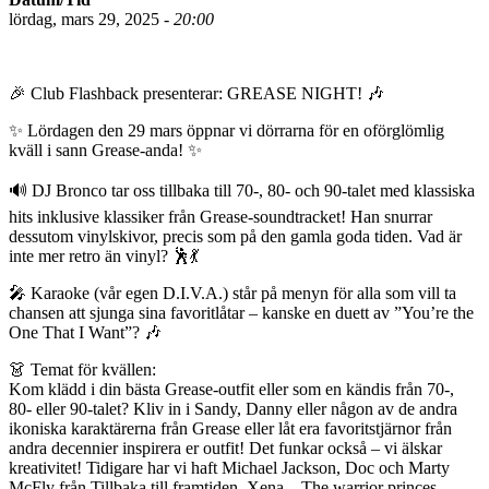
lördag, mars 29, 2025 -
20:00
🎉 Club Flashback presenterar: GREASE NIGHT! 🎶
✨ Lördagen den 29 mars öppnar vi dörrarna för en oförglömlig
kväll i sann Grease-anda! ✨
🔊 DJ Bronco tar oss tillbaka till 70-, 80- och 90-talet med klassiska
hits inklusive klassiker från Grease-soundtracket! Han snurrar
dessutom vinylskivor, precis som på den gamla goda tiden. Vad är
inte mer retro än vinyl? 🕺💃
🎤 Karaoke (vår egen D.I.V.A.) står på menyn för alla som vill ta
chansen att sjunga sina favoritlåtar – kanske en duett av ”You’re the
One That I Want”? 🎶
👗 Temat för kvällen:
Kom klädd i din bästa Grease-outfit eller som en kändis från 70-,
80- eller 90-talet? Kliv in i Sandy, Danny eller någon av de andra
ikoniska karaktärerna från Grease eller låt era favoritstjärnor från
andra decennier inspirera er outfit! Det funkar också – vi älskar
kreativitet! Tidigare har vi haft Michael Jackson, Doc och Marty
McFly från Tillbaka till framtiden, Xena – The warrior princes,