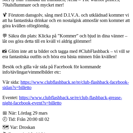
70talsflummare och mycket mer!
🍹 Förutom dansgolv, sång med D.I.V.A. och utklädnad kommer vi
att ha fantastiska drinkar och en nostalgisk atmosfär som kommer att
göra kvällen oförglömlig.
💬 Säkra din plats: Klicka på ”Kommer” och bjud in dina vänner –
låt oss göra detta till en kväll vi aldrig glömmer!
📸 Glöm inte att ta bilder och tagga med #ClubFlashback – vi vill se
era fantastiska outfits och höra era bästa minnen från kvällen!
Besök och gilla vår sida på Facebook för kommande
info/tävlingar/vimmelbilder etc:
Vår sida:
https://www.clubflashback.se/re/club-flashback-facebook-
sidan?s=billetto
Eventet:
https://www.clubflashback.se/re/club-flashback-grease-
night-facebook-event?s=billetto
📅 När: Lördag 29 mars
🕗 Tid: Från 20:00 till 02
🗺️ Var: Droskan