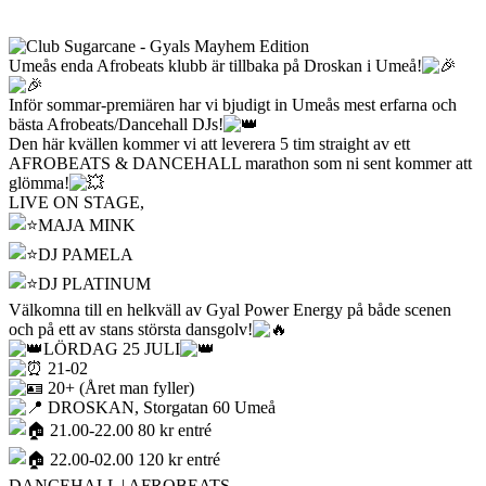
Umeås enda Afrobeats klubb är tillbaka på Droskan i Umeå!
Inför sommar-premiären har vi bjudigt in Umeås mest erfarna och
bästa Afrobeats/Dancehall DJs!
Den här kvällen kommer vi att leverera 5 tim straight av ett
AFROBEATS & DANCEHALL marathon som ni sent kommer att
glömma!
LIVE ON STAGE,
MAJA MINK
DJ PAMELA
DJ PLATINUM
Välkomna till en helkväll av Gyal Power Energy på både scenen
och på ett av stans största dansgolv!
LÖRDAG 25 JULI
21-02
20+ (Året man fyller)
DROSKAN, Storgatan 60 Umeå
21.00-22.00 80 kr entré
22.00-02.00 120 kr entré
DANCEHALL | AFROBEATS