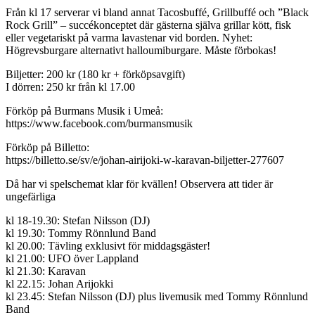
Från kl 17 serverar vi bland annat Tacosbuffé, Grillbuffé och ”Black
Rock Grill” – succékonceptet där gästerna själva grillar kött, fisk
eller vegetariskt på varma lavastenar vid borden. Nyhet:
Högrevsburgare alternativt halloumiburgare. Måste förbokas!
Biljetter: 200 kr (180 kr + förköpsavgift)
I dörren: 250 kr från kl 17.00
Förköp på Burmans Musik i Umeå:
https://www.facebook.com/burmansmusik
Förköp på Billetto:
https://billetto.se/sv/e/johan-airijoki-w-karavan-biljetter-277607
Då har vi spelschemat klar för kvällen! Observera att tider är
ungefärliga
kl 18-19.30: Stefan Nilsson (DJ)
kl 19.30: Tommy Rönnlund Band
kl 20.00: Tävling exklusivt för middagsgäster!
kl 21.00: UFO över Lappland
kl 21.30: Karavan
kl 22.15: Johan Arijokki
kl 23.45: Stefan Nilsson (DJ) plus livemusik med Tommy Rönnlund
Band