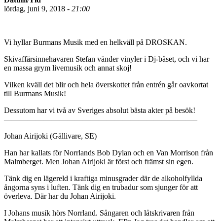
lördag, juni 9, 2018 -
21:00
Vi hyllar Burmans Musik med en helkväll på DROSKAN.
Skivaffärsinnehavaren Stefan vänder vinyler i Dj-båset, och vi har
en massa grym livemusik och annat skoj!
Vilken kväll det blir och hela överskottet från entrén går oavkortat
till Burmans Musik!
Dessutom har vi två av Sveriges absolut bästa akter på besök!
————————————————————————–
Johan Airijoki (Gällivare, SE)
Han har kallats för Norrlands Bob Dylan och en Van Morrison från
Malmberget. Men Johan Airijoki är först och främst sin egen.
Tänk dig en lägereld i kraftiga minusgrader där de alkoholfyllda
ångorna syns i luften. Tänk dig en trubadur som sjunger för att
överleva. Där har du Johan Airijoki.
I Johans musik hörs Norrland. Sångaren och låtskrivaren från