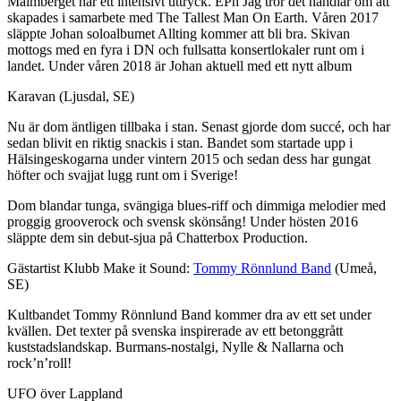
Malmberget har ett intensivt uttryck. EPn Jag tror det handlar om att
skapades i samarbete med The Tallest Man On Earth. Våren 2017
släppte Johan soloalbumet Allting kommer att bli bra. Skivan
mottogs med en fyra i DN och fullsatta konsertlokaler runt om i
landet. Under våren 2018 är Johan aktuell med ett nytt album
Karavan (Ljusdal, SE)
Nu är dom äntligen tillbaka i stan. Senast gjorde dom succé, och har
sedan blivit en riktig snackis i stan. Bandet som startade upp i
Hälsingeskogarna under vintern 2015 och sedan dess har gungat
höfter och svajjat lugg runt om i Sverige!
Dom blandar tunga, svängiga blues-riff och dimmiga melodier med
proggig grooverock och svensk skönsång! Under hösten 2016
släppte dem sin debut-sjua på Chatterbox Production.
Gästartist Klubb Make it Sound:
Tommy Rönnlund Band
(Umeå,
SE)
Kultbandet Tommy Rönnlund Band kommer dra av ett set under
kvällen. Det texter på svenska inspirerade av ett betonggrått
kuststadslandskap. Burmans-nostalgi, Nylle & Nallarna och
rock’n’roll!
UFO över Lappland