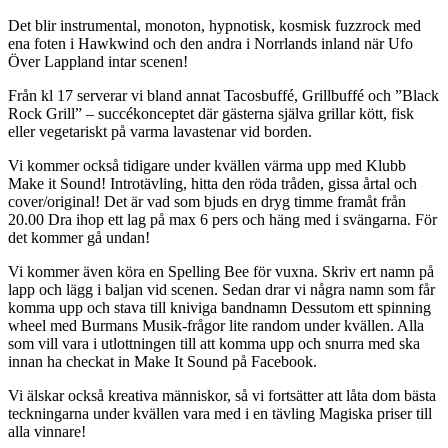
Det blir instrumental, monoton, hypnotisk, kosmisk fuzzrock med
ena foten i Hawkwind och den andra i Norrlands inland när Ufo
Över Lappland intar scenen!
Från kl 17 serverar vi bland annat Tacosbuffé, Grillbuffé och ”Black
Rock Grill” – succékonceptet där gästerna själva grillar kött, fisk
eller vegetariskt på varma lavastenar vid borden.
Vi kommer också tidigare under kvällen värma upp med Klubb
Make it Sound! Introtävling, hitta den röda tråden, gissa årtal och
cover/original! Det är vad som bjuds en dryg timme framåt från
20.00 Dra ihop ett lag på max 6 pers och häng med i svängarna. För
det kommer gå undan!
Vi kommer även köra en Spelling Bee för vuxna. Skriv ert namn på
lapp och lägg i baljan vid scenen. Sedan drar vi några namn som får
komma upp och stava till kniviga bandnamn Dessutom ett spinning
wheel med Burmans Musik-frågor lite random under kvällen. Alla
som vill vara i utlottningen till att komma upp och snurra med ska
innan ha checkat in Make It Sound på Facebook.
Vi älskar också kreativa människor, så vi fortsätter att låta dom bästa
teckningarna under kvällen vara med i en tävling Magiska priser till
alla vinnare!