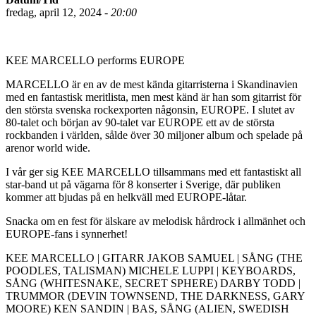
fredag, april 12, 2024 -
20:00
KEE MARCELLO performs EUROPE
MARCELLO är en av de mest kända gitarristerna i Skandinavien
med en fantastisk meritlista, men mest känd är han som gitarrist för
den största svenska rockexporten någonsin, EUROPE. I slutet av
80-talet och början av 90-talet var EUROPE ett av de största
rockbanden i världen, sålde över 30 miljoner album och spelade på
arenor world wide.
I vår ger sig KEE MARCELLO tillsammans med ett fantastiskt all
star-band ut på vägarna för 8 konserter i Sverige, där publiken
kommer att bjudas på en helkväll med EUROPE-låtar.
Snacka om en fest för älskare av melodisk hårdrock i allmänhet och
EUROPE-fans i synnerhet!
KEE MARCELLO | GITARR JAKOB SAMUEL | SÅNG (THE
POODLES, TALISMAN) MICHELE LUPPI | KEYBOARDS,
SÅNG (WHITESNAKE, SECRET SPHERE) DARBY TODD |
TRUMMOR (DEVIN TOWNSEND, THE DARKNESS, GARY
MOORE) KEN SANDIN | BAS, SÅNG (ALIEN, SWEDISH