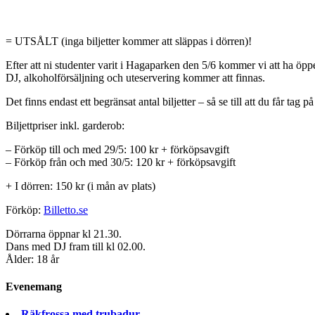
= UTSÅLT (inga biljetter kommer att släppas i dörren)!
Efter att ni studenter varit i Hagaparken den 5/6 kommer vi att ha öppe
DJ, alkoholförsäljning och uteservering kommer att finnas.
Det finns endast ett begränsat antal biljetter – så se till att du får tag på
Biljettpriser inkl. garderob:
– Förköp till och med 29/5: 100 kr + förköpsavgift
– Förköp från och med 30/5: 120 kr + förköpsavgift
+ I dörren: 150 kr (i mån av plats)
Förköp:
Billetto.se
Dörrarna öppnar kl 21.30.
Dans med DJ fram till kl 02.00.
Ålder: 18 år
Evenemang
Räkfrossa med trubadur