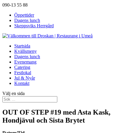
090-13 55 88
Öppettider
Dagens lunch
Skeppsviks Herrgård
Startsida
Kvällsmeny
Dagens lunch
Evenemang
Catering
Festlokal
Jul & Nyår
Kontakt
Välj en sida
OUT OF STEP #19 med Asta Kask,
Hondjävul och Sista Brytet
Datum/Tid