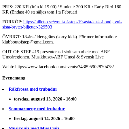
PRIS: 220 KR (från kl 19.00) / Student: 200 KR / Early Bird 160
KR (Endast 40 st) säljes tom 1:a Februari
FÖRKÖP:
https://billetto.se/e/out-of-step-19-asta-kask-hondjavul-
sista-brytet-biljetter-329593
ÖVRIGT: 18-års åldersgräns (sorry kids). För mer information:
klubboutofstep@gmail.com.
OUT OF STEP #19 presenteras i stolt samarbete med ABF
Umeåregionen, Musikhuset-ABF Umeå & Svensk Live
Webb: https://www.facebook.com/events/343895902870478/
Evenemang
Räkfrossa med trubadur
torsdag, augusti 13, 2026 - 16:00
Sommarmeny med trubadur
fredag, augusti 14, 2026 - 16:00
Musikquiz med Miss Quiz