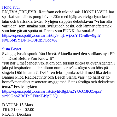
Hondjävul
EN,TVÅ,TRE,FYR! Rätt fram och rakt på sak. HONDJÄVUL har
sparkat samhällets pung i över 20år med hjälp av riviga fyrackords
låtar och träffsäkra texter. Nyligen släpptes debutskivan ”vi har alla
varit där” som smakar surt, syrligt och beskt, och lämnar eftersmak
som inte går att spotta ut. Precis som PUNK ska smaka!
https://open.spotify.com/artist/6iy9hqUwjXcYTGnlbw9gft?
si=E5bfSYDNT-O3F3p3t6ocVA
Sista Brytet
Svängig fyrtaktspunk från Umeå. Aktuella med den sprillans nya EP
´n ”Dead Before You Know It”
”Nu har Umeåbandet växlat om och försökt blicka ut över Atlanten i
jakt på inspiration under album nummer två – något som hörs på
singeln Död innan 27. Det är en febril punkcocktail med lika delar
Banner Pilot, Radioactivity och Beach Slang, vars ”go hard or go
home”-mentalitet resonerar snyggt med låtens festliga och dekadenta
tema.” Festivalrykten
https://open.spotify.com/artist/2syhR8g3Jn2YUcC3K05eps?
si=I9GobZB6TcOF0roT49pD5Q
DATUM: 15 Mars
TID: 21.00 – 02.00
PLATS: Droskan