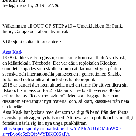
fredag, mars 15, 2019 -
21:00
Välkommen till OUT OF STEP #19 – Umeåklubben för Punk,
Indie, Garage och alternativ musik.
Vi är sjukt stolta att presentera:
Asta Kask
1978 ställde sig fyra gossar, som skulle komma att bli Asta Kask, i
en källarlokal i Töreboda. Det var där, i replokalen Kloaken,
soundet skapades som skulle komma att lämna avtryck på den
svenska och internationella punkscenen i generationer. Snabb,
förbannad och smittsamt melodiös hardcorepunk.
2018 är bandet åter igen aktuella med en turné för att ventilera sin
ilska och sin passion för 2-taktspunk – redo att leverera 40 års
erfarenhet av ”Rock mot svinen”. Med sig i bagaget har man
dessutom efterlängtat nytt material och, så klart, klassiker från hela
sin karriär.
Asta Kask har lyckats med det som väldigt få band från den första
svenska punkvågen lyckats med: Att bevara sin publik och samtidigt
fortsätta nästla sig in i nya unga punkhjärtan.
https://open.spotify.com/artist/5rGLwYZPJr2rUTiDk5JoWX?
si=rByo0e5zRQipWYBKC0SgPA