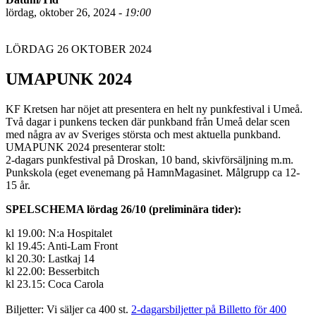
lördag, oktober 26, 2024 -
19:00
LÖRDAG 26 OKTOBER 2024
UMAPUNK 2024
KF Kretsen har nöjet att presentera en helt ny punkfestival i Umeå.
Två dagar i punkens tecken där punkband från Umeå delar scen
med några av av Sveriges största och mest aktuella punkband.
UMAPUNK 2024 presenterar stolt:
2-dagars punkfestival på Droskan, 10 band, skivförsäljning m.m.
Punkskola (eget evenemang på HamnMagasinet. Målgrupp ca 12-
15 år.
SPELSCHEMA lördag 26/10 (preliminära tider):
kl 19.00: N:a Hospitalet
kl 19.45: Anti-Lam Front
kl 20.30: Lastkaj 14
kl 22.00: Besserbitch
kl 23.15: Coca Carola
Biljetter: Vi säljer ca 400 st.
2-dagarsbiljetter på Billetto för 400