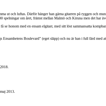
omma ut och luftas. Därför hänger han gärna gitarren på ryggen och muns
ill 100 spelningar om året, främst mellan Malmö och Kiruna men det har ä
d få se honom med en ensam elgitarr, med sitt löst sammansatta kompban
 Ensamhetens Boulevard” (eget släpp) och nu är han i full färd med att s
​​​​​​​​​​​
​​​​​​​​​​​​​​