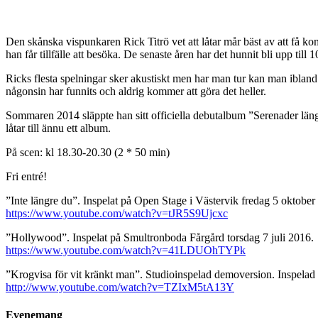
Den skånska vispunkaren Rick Titrö vet att låtar mår bäst av att få k
han får tillfälle att besöka. De senaste åren har det hunnit bli upp t
Ricks flesta spelningar sker akustiskt men har man tur kan man iblan
någonsin har funnits och aldrig kommer att göra det heller.
Sommaren 2014 släppte han sitt officiella debutalbum ”Serenader längs
låtar till ännu ett album.
På scen: kl 18.30-20.30 (2 * 50 min)
Fri entré!
​​​​​​​​​​​​​​​​​​​​​​​​​​​​​”Inte längre du”. Inspelat på Open Stage i Västervik fredag 5 oktober 2018.​​​​​​​​​​​​​​​​​​
https://www.youtube.com/watch?v=tJR5S9Ujcxc
​​​​​​​​​​​​​​​​​​​​​​​​​​​​​”Hollywood”. Inspelat på Smultronboda Fårgård torsdag 7 juli 2016.​​​​​​​​​​​​​​​​​​​​​​​​​​​​​
https://www.youtube.com/watch?v=41LDUOhTYPk
”Krogvisa för vit kränkt man”. Studioinspelad demoversion. Inspelad maj 2013.​​​​​​​​​​​​​​​
http://www.youtube.com/watch?v=TZIxM5tA13Y​​​​​​​​​​​​​​​​​​​​​​​​​​​​​
Evenemang