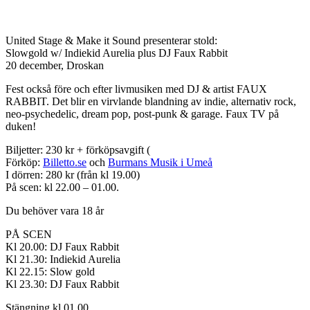
United Stage & Make it Sound presenterar stold:
Slowgold w/ Indiekid Aurelia plus DJ Faux Rabbit
20 december, Droskan
Fest också före och efter livmusiken med DJ & artist FAUX
RABBIT. Det blir en virvlande blandning av indie, alternativ rock,
neo-psychedelic, dream pop, post-punk & garage. Faux TV på
duken!
Biljetter: 230 kr + förköpsavgift (
Förköp:
Billetto.se
och
Burmans Musik i Umeå
I dörren: 280 kr (från kl 19.00)
På scen: kl 22.00 – 01.00.
Du behöver vara 18 år
PÅ SCEN
Kl 20.00: DJ Faux Rabbit
Kl 21.30: Indiekid Aurelia
Kl 22.15: Slow gold
Kl 23.30: DJ Faux Rabbit
Stängning kl 01.00.