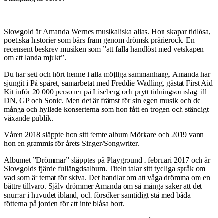
———–
Slowgold är Amanda Wernes musikaliska alias. Hon skapar tidlösa,
poetiska historier som bärs fram genom drömsk prärierock. En
recensent beskrev musiken som ”att falla handlöst med vetskapen
om att landa mjukt”.
Du har sett och hört henne i alla möjliga sammanhang. Amanda har
sjungit i På spåret, samarbetat med Freddie Wadling, gästat First Aid
Kit inför 20 000 personer på Liseberg och prytt tidningsomslag till
DN, GP och Sonic. Men det är främst för sin egen musik och de
många och hyllade konserterna som hon fått en trogen och ständigt
växande publik.
Våren 2018 släppte hon sitt femte album Mörkare och 2019 vann
hon en grammis för årets Singer/Songwriter.
Albumet ”Drömmar” släpptes på Playground i februari 2017 och är
Slowgolds fjärde fullängdsalbum. Titeln talar sitt tydliga språk om
vad som är temat för skiva. Det handlar om att våga drömma om en
bättre tillvaro. Själv drömmer Amanda om så många saker att det
snurrar i huvudet ibland, och försöker samtidigt stå med båda
fötterna på jorden för att inte blåsa bort.