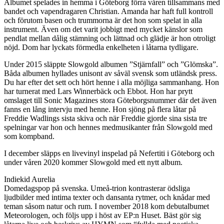
Albumet spelades in hemma i Göteborg förra våren tillsammans med
bandet och vapendragaren Christian. Amanda har haft full kontroll
och förutom basen och trummorna är det hon som spelat in alla
instrument. Även om det varit jobbigt med mycket känslor som
pendlat mellan dålig stämning och lättnad och glädje är hon otroligt
nöjd. Dom har lyckats förmedla enkelheten i låtarna tydligare.
Under 2015 släppte Slowgold albumen ”Stjärnfall” och ”Glömska”.
Båda albumen hyllades unisont av såväl svensk som utländsk press.
Du har efter det sett och hört henne i alla möjliga sammanhang. Hon
har turnerat med Lars Winnerbäck och Ebbot. Hon har prytt
omslaget till Sonic Magazines stora Göteborgsnummer där det även
fanns en lång intervju med henne. Hon sjöng på flera låtar på
Freddie Wadlings sista skiva och när Freddie gjorde sina sista tre
spelningar var hon och hennes medmusikanter från Slowgold med
som kompband.​
I december släpps en livevinyl inspelad på Nefertiti i Göteborg och
under våren 2020 kommer Slowgold med ett nytt album.
Indiekid Aurelia
Domedagspop på svenska. Umeå-trion kontrasterar ödsliga
ljudbilder med intima texter och dansanta rytmer, och knådar med
teman såsom natur och rum. I november 2018 kom debutalbumet
Meteorologen, och följs upp i höst av EP:n Huset. Bäst gör sig