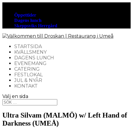
090-13 55 88
Öppettider
Dagens lunch
Skeppsviks Herrgård
STARTSIDA
KVÄLLSMENY
DAGENS LUNCH
EVENEMANG
CATERING
FESTLOKAL
JUL & NYÅR
KONTAKT
Välj en sida
Ultra Silvam (MALMÖ) w/ Left Hand of
Darkness (UMEÅ)