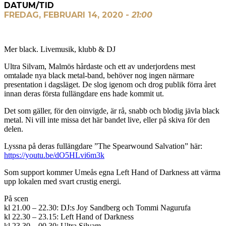
DATUM/TID
FREDAG, FEBRUARI 14, 2020 -
21:00
Mer black. Livemusik, klubb & DJ
Ultra Silvam, Malmös hårdaste och ett av underjordens mest
omtalade nya black metal-band, behöver nog ingen närmare
presentation i dagsläget. De slog igenom och drog publik förra året
innan deras första fullängdare ens hade kommit ut.
Det som gäller, för den oinvigde, är rå, snabb och blodig jävla black
metal. Ni vill inte missa det här bandet live, eller på skiva för den
delen.
Lyssna på deras fullängdare ”The Spearwound Salvation” här:
https://youtu.be/dO5HLvi6m3k
Som support kommer Umeås egna Left Hand of Darkness att värma
upp lokalen med svart crustig energi.
På scen
kl 21.00 – 22.30: DJ:s Joy Sandberg och Tommi Nagurufa
kl 22.30 – 23.15: Left Hand of Darkness
kl 23.30 – 00.30: Ultra Silvam